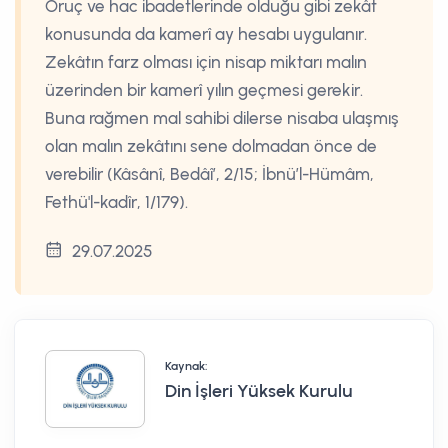
Oruç ve hac ibadetlerinde olduğu gibi zekât
konusunda da kamerî ay hesabı uygulanır.
Zekâtın farz olması için nisap miktarı malın
üzerinden bir kamerî yılın geçmesi gerekir.
Buna rağmen mal sahibi dilerse nisaba ulaşmış
olan malın zekâtını sene dolmadan önce de
verebilir (Kâsânî, Bedâî’, 2/15; İbnü’l-Hümâm,
Fethü'l-kadîr, 1/179).
29.07.2025
Kaynak:
Din İşleri Yüksek Kurulu