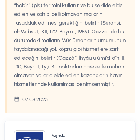
“habîs” (pis) terimini kullanır ve bu şekilde elde
edilen ve sahibi belli olmayan malların
tasadduk edilmesi gerektiğini belirtir (Serahsî,
el-Mebsût, XII, 172, Beyrut, 1989). Gazzâlî de bu
durumdaki malların Müslümanların umumunun
faydalanacağı yol, köprü gibi hizmetlere sarf
edileceğini belirtir (Gazzâlî, İhyâu ulûmi’d-dîn, II,
130, Beyrut, ty.). Bu noktadan hareketle mubah
olmayan yollarla elde edilen kazançların hayır
hizmetlerinde kullanılması benimsenmiştir.
07.08.2025
Kaynak: