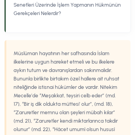
Senetleri Üzerinde İşlem Yapmanın Hükmünün
Gerekçeleri Nelerdir?
Müslüman hayatının her safhasında İslam
ilkelerine uygun hareket etmeli ve bu ilkelere
aykırı tutum ve davranışlardan sakınmalıdır.
Bununla birlikte birtakım özel hallere ait ruhsat
niteliğinde istisnai hükümler de vardır. Nitekim
Mecelle’de “Meşakkat, teysiri celb eder” (md.
17), “Bir iş dîk oldukta müttesi’ olur”, (md. 18),
“Zaruretler memnu olan şeyleri mübah kılar”
(md. 21), “Zaruretler kendi miktarlarınca takdir
olunur” (md. 22), “Hâcet umumî olsun hususî