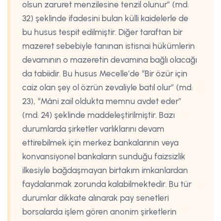
olsun zaruret menzilesine tenzil olunur” (md.
32) şeklinde ifadesini bulan külli kaidelerle de
bu husus tespit edilmiştir. Diğer taraftan bir
mazeret sebebiyle tanınan istisnai hükümlerin
devamının o mazeretin devamına bağlı olacağı
da tabiidir. Bu husus Mecelle’de “Bir özür için
caiz olan şey ol özrün zevaliyle batıl olur” (md.
23), “Mâni zail oldukta memnu avdet eder”
(md. 24) şeklinde maddeleştirilmiştir. Bazı
durumlarda şirketler varlıklarını devam
ettirebilmek için merkez bankalarının veya
konvansiyonel bankaların sunduğu faizsizlik
ilkesiyle bağdaşmayan birtakım imkanlardan
faydalanmak zorunda kalabilmektedir. Bu tür
durumlar dikkate alınarak pay senetleri
borsalarda işlem gören anonim şirketlerin